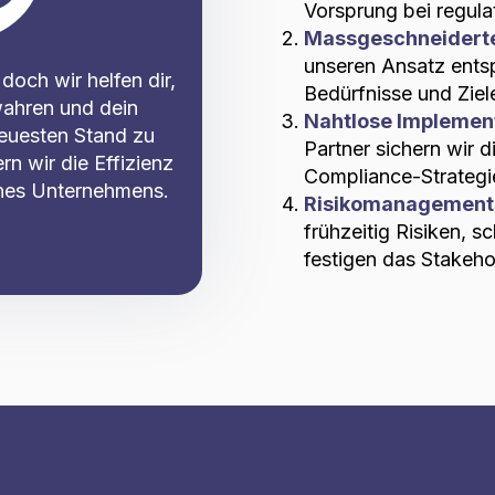
Vorsprung bei regul
Massgeschneidert
unseren Ansatz entsp
doch wir helfen dir,
Bedürfnisse und Ziel
ahren und dein
Nahtlose Implemen
euesten Stand zu
Partner sichern wir 
n wir die Effizienz
Compliance-Strategi
ines Unternehmens.
Risikomanagement
frühzeitig Risiken, 
festigen das Stakeho