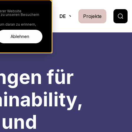
erer Website
n zu unseren Besuchern
DE
Projekte
ity
Über uns
um daran zu erinnern,
Ablehnen
ngen für
inability,
 und