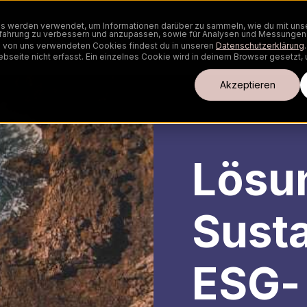
s werden verwendet, um Informationen darüber zu sammeln, wie du mit uns
Erfahrung zu verbessern und anzupassen, sowie für Analysen und Messunge
ting Services
CRM
ESG Compliance & Sustainabil
n von uns verwendeten Cookies findest du in unseren
Datenschutzerklärung
.
eite nicht erfasst. Ein einzelnes Cookie wird in deinem Browser gesetzt, 
Cookie-Einstellungen
Akzeptieren
Lösu
Susta
ESG-