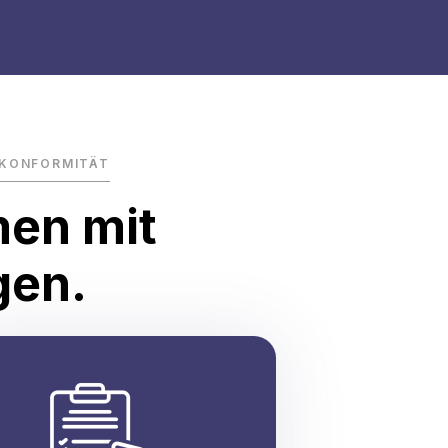
TKONFORMITÄT
men mit
gen.